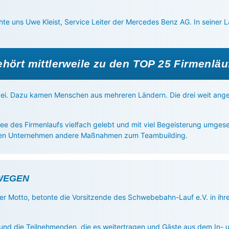
hte uns Uwe Kleist, Service Leiter der Mercedes Benz AG. In seiner L
ört mittlerweile zu den TOP 25 Firmenläu
ei. Dazu kamen Menschen aus mehreren Ländern. Die drei weit ang
dee des Firmenlaufs vielfach gelebt und mit viel Begeisterung umge
ielen Unternehmen andere Maßnahmen zum Teambuilding.
WEGEN
r Motto, betonte die Vorsitzende des Schwebebahn-Lauf e.V. in ihrer
und die Teilnehmenden, die es weitertragen und Gäste aus dem In- 