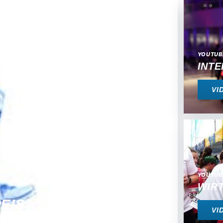
YOUTUBE
INTE
VI
YOUTUBE
WIRT
EIS
VI