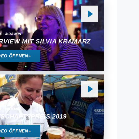
 · 3:08 MIN
RVIEW MIT SILVIA KRAMARZ
DEO ÖFFNEN
»
 · 1:48 MIN
SCHAFTSPREIS 2019
DEO ÖFFNEN
»