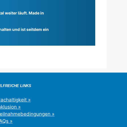
l weiter läuft. Made in
alten und ist seitdem ein
ILFREICHE LINKS
achaltigkeit »
nklusion »
eilnahmebedingungen »
AQs »