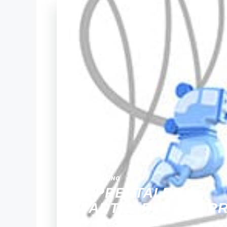
AUSZEICHNUNG
WUPPERTALER
STADTMARKETINGPR