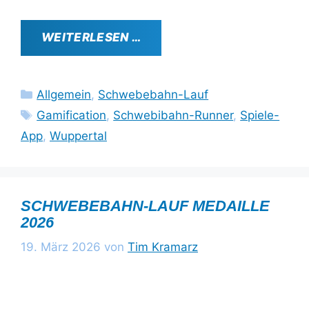
WEITERLESEN …
Kategorien
Allgemein
,
Schwebebahn-Lauf
Schlagwörter
Gamification
,
Schwebibahn-Runner
,
Spiele-
App
,
Wuppertal
SCHWEBEBAHN-LAUF MEDAILLE
2026
19. März 2026
von
Tim Kramarz