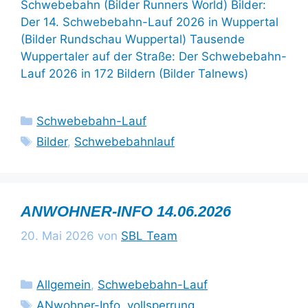
Schwebebahn (Bilder Runners World) Bilder:
Der 14. Schwebebahn-Lauf 2026 in Wuppertal
(Bilder Rundschau Wuppertal) Tausende
Wuppertaler auf der Straße: Der Schwebebahn-
Lauf 2026 in 172 Bildern (Bilder Talnews)
Kategorien
Schwebebahn-Lauf
Schlagwörter
Bilder
,
Schwebebahnlauf
ANWOHNER-INFO 14.06.2026
20. Mai 2026
von
SBL Team
Kategorien
Allgemein
,
Schwebebahn-Lauf
Schlagwörter
ANwohner-Info
,
vollsperrung