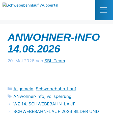
Zum
Inhalt
springen
Me
ANWOHNER-INFO
14.06.2026
20. Mai 2026
von
SBL Team
Kategorien
Allgemein
,
Schwebebahn-Lauf
Schlagwörter
ANwohner-Info
,
vollsperrung
WZ 14. SCHWEBEBAHN-LAUF
SCHWEBEBAHN-LAUF 2026 BILDER UND