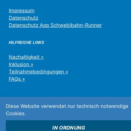
Impressum
Datenschutz
Datenschutz App Schwebibahn-Runner
HILFREICHE LINKS
Nachaltigkeit »
Inklusion »
Teilnahmebedingungen »
FAQs »
Diese Website verwendet nur technisch notwendige
©2026 Schwebebahn-Lauf Wuppertal
Cookies.
IN ORDNUNG