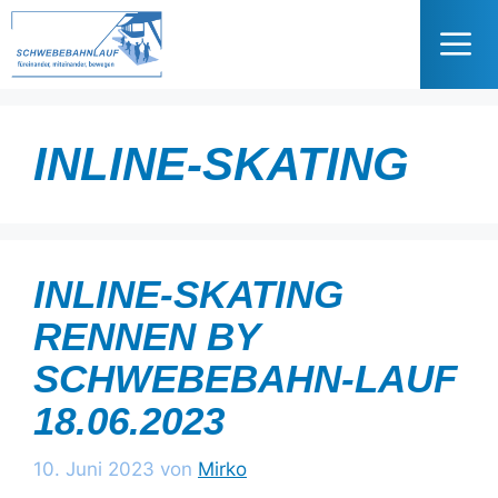
Zum
Inhalt
springen
Me
INLINE-SKATING
INLINE-SKATING
RENNEN BY
SCHWEBEBAHN-LAUF
18.06.2023
10. Juni 2023
von
Mirko